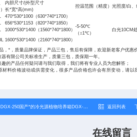
/|
积
内胆尺寸
外型尺寸
/
控温范围（精度）
光照度
白、
*
*
(mm)
升）
长
宽
高
L
470*530*1000
630*740*1700
（
）
L
656*530*1153
820*740*1850
（
）
-5-50
℃
L
1000*530*1400
1560*740*1800
10CM
（
）
白光
1
（±
℃）
0L
1600*530*1400
2160*740*1800
（
）
品，*，质量品牌保证，产品三包，售后有保障，欢迎新老客户优惠
仪器有限公司关标准生产，质量三包，质保期一年。
兴趣的产品任何疑问请与我们取得，我们将有专业人员为您解答；
原材料价格波动或供需变化，很多产品价格也许会有所变动，请以
：
DGX-250国产*的冷光源植物培养箱DGX-250*
返回列表
在线留言