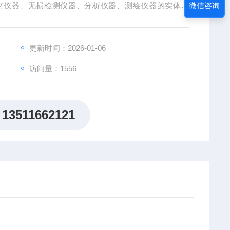
微信咨询
材仪器、无损检测仪器、分析仪器、测绘仪器的实体企
/转瓶机），气浴振荡器，水浴恒温振荡器,低温恒温槽/
,恒温油槽/油浴锅 ，恒温水槽/电热恒温水槽 ，隔水式培
更新时间：2026-01-06
访问量：1556
13511662121