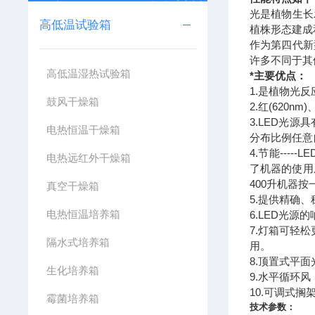
光是植物生长
高低温试验箱
植株形态建成
作为第四代新
许多不同于其
高低温湿热试验箱
*主要优点：
1.是植物光
鼓风干燥箱
2.红(620
3.LED光
电热恒温干燥箱
分布比例任意
4.节能--
电热远红外干燥箱
了机器的使用
400升机器按
真空干燥箱
5.提供精确、
电热恒温培养箱
6.LED光
7.灯箱可轻
隔水式培养箱
用。
8.顶置式平
生化培养箱
9.水平循环
10.可调式
霉菌培养箱
技术参数：