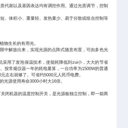
物质代谢以及基因表达均有调控作用。通过光质调节，控制
间短、体积小、重量轻、发热量少、易于分散或组合控制等
有利于植物生长的有用光。
局限中解放出来，实现光源的点阵式随意布置，可由多色光
且整机采用了发泡保温技术，使能耗降低到zui小，大大的节省
年。按常规
仪器
一年的耗电量算，一台功率为1500W的普通
00元左右就够了。可省约5000元人民币电费。
的光源使用寿命3000小时大16倍。
可关闭机器的温度控制开关，是光源板独立控制，即一箱两