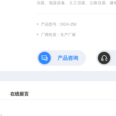
仪器、低温设备、土工仪器、公路仪器、建
业。公司主营产品有：摇床（恒温摇床，摇瓶机
低温恒温水槽 ，冷光源植物气候箱,人工气候箱
养箱，干燥箱 ，冷却水循环机
产品型号：DGX-250
厂商性质：生产厂家
产品咨询
在线留言
：