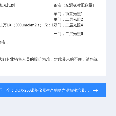
红光比例
备注（光源板标配数量）
1
单门，顶置光照
2
单门，二层光照
1
LX
300μmol/m2.s
/2
1
4
处
万
（
）
：
双门，二层光照
6
三门，二层光照
价格！
我们专业销售人员的报价为准，对此带来的不便，请您谅
下一个：
DGX-250诺基仪器生产的冷光源植物培养箱DGX-250享受诺基仪器优质售后服务