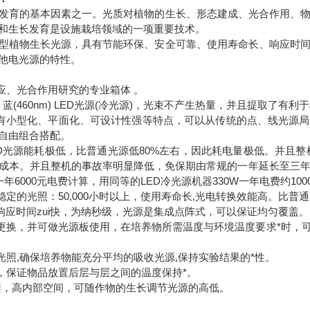
发育的基本因素之一。光质对植物的生长、形态建成、光合作用、
和生长发育是设施栽培领域的一项重要技术。
型植物生长光源，具有节能环保、安全可靠、使用寿命长、响应时
他电光源的特性。
反应、光合作用研究的专业箱体 。
nm)、蓝(460nm) LED光源(冷光源)，光束不产生热量，并且提取了
源具有小型化、平面化、可设计性强等特点，可以从传统的点、线光源
自由组合搭配。
---LED光源能耗极低，比普通光源低80%左右，因此耗电量极低。并
成本。并且整机的事故率明显降低，免保期由常规的一年延长至三
一年6000元电费计算，用同等的LED冷光源机器330W一年电费约10
稳定的光照：50,000小时以上，使用寿命长,光电转换效能高。比普通
源的响应时间zui快，为纳秒级，光源是集成点阵式，可以保证均匀覆盖。
松更换，并可做光源板使用，在培养物所需温度与环境温度要求*时，
面光照,确保培养物能充分平均的吸收光源,保持实验结果的*性。
风，保证物品放置后层与层之间的温度保持*。
搁架，高内部空间，可随作物的生长调节光源的高低。