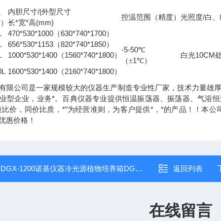
/|
积
内胆尺寸
外型尺寸
/
控温范围（精度）
光照度
白、
*
*
(mm)
升）
长
宽
高
L
470*530*1000
630*740*1700
（
）
L
656*530*1153
820*740*1850
（
）
-5-50
℃
L
1000*530*1400
1560*740*1800
10CM
（
）
白光
1
（±
℃）
0L
1600*530*1400
2160*740*1800
（
）
有限公司是一家规模较大的仪器生产制造专业性厂家，技术力量雄
业型企业，业务*。百典仪器专业提供恒温振荡器、振荡器、气浴
质比价，同价比质，*”为经营准则，为客户提供*，*的产品！！本
优惠价格！
：
DGX-1200诺基仪器冷光源植物培养箱DGX-1200*，欢迎采购咨询！
返回列表
在线留言