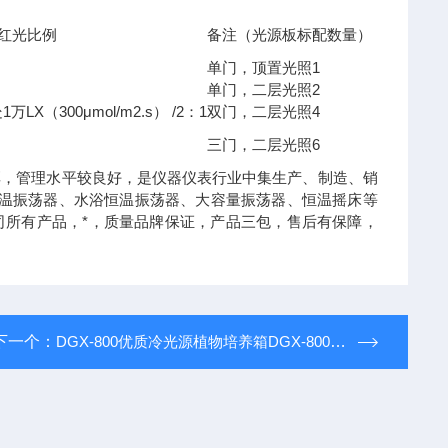
红光比例
备注（光源板标配数量）
1
单门，顶置光照
2
单门，二层光照
1
LX
300μmol/m2.s
/2
1
4
处
万
（
）
：
双门，二层光照
6
三门，二层光照
厚，管理水平较良好，是仪器仪表行业中集生产、制造、销
恒温振荡器、水浴恒温振荡器、大容量振荡器、恒温摇床等
公司所有产品，*，质量品牌保证，产品三包，售后有保障，
下一个：
DGX-800优质冷光源植物培养箱DGX-800*，售后有保障