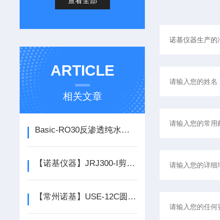
查看全部
ARTICLE
相关文章
Basic-RO30反渗透纯水机（外置水箱型）
【诺基仪器】JRJ300-I剪切乳化搅拌机*，质量保证
【常州诺基】USE-12C圆形固相萃取装置*，质量可靠