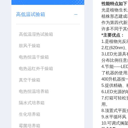
性能特点如下
光是植物生长
高低温试验箱
植株形态建成
作为第四代新
许多不同于其
高低温湿热试验箱
*主要优点：
1.是植物光
鼓风干燥箱
2.红(620
3.LED光
电热恒温干燥箱
分布比例任意
4.节能--
电热远红外干燥箱
了机器的使用
400升机器按
真空干燥箱
5.提供精确、
电热恒温培养箱
6.LED光
7.灯箱可轻
隔水式培养箱
用。
8.顶置式平
生化培养箱
9.水平循环
10.可调式
霉菌培养箱