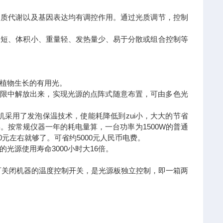
物质代谢以及基因表达均有调控作用。通过光质调节，控制
间短、体积小、重量轻、发热量少、易于分散或组合控制等
有利于植物生长的有用光。
局限中解放出来，实现光源的点阵式随意布置，可由多色光
且整机采用了发泡保温技术，使能耗降低到zui小，大大的节省
年。按常规
仪器
一年的耗电量算，一台功率为1500W的普通
00元左右就够了。可省约5000元人民币电费。
的光源使用寿命3000小时大16倍。
可关闭机器的温度控制开关，是光源板独立控制，即一箱两