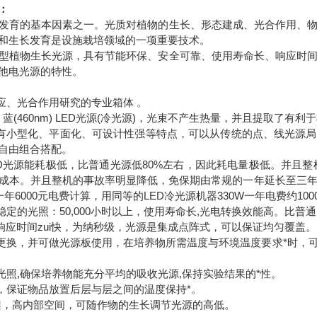
：
发育的基本因素之一。光质对植物的生长、形态建成、光合作用、
和生长发育是设施栽培领域的一项重要技术。
型植物生长光源，具有节能环保、安全可靠、使用寿命长、响应时
他电光源的特性。
反应、光合作用研究的专业箱体 。
nm)、蓝(460nm) LED光源(冷光源)，光束不产生热量，并且提取了
源具有小型化、平面化、可设计性强等特点，可以从传统的点、线光源
自由组合搭配。
---LED光源能耗极低，比普通光源低80%左右，因此耗电量极低。并
成本。并且整机的事故率明显降低，免保期由常规的一年延长至三
一年6000元电费计算，用同等的LED冷光源机器330W一年电费约10
稳定的光照：50,000小时以上，使用寿命长,光电转换效能高。比普通
源的响应时间zui快，为纳秒级，光源是集成点阵式，可以保证均匀覆盖。
松更换，并可做光源板使用，在培养物所需温度与环境温度要求*时，
面光照,确保培养物能充分平均的吸收光源,保持实验结果的*性。
风，保证物品放置后层与层之间的温度保持*。
搁架，高内部空间，可随作物的生长调节光源的高低。