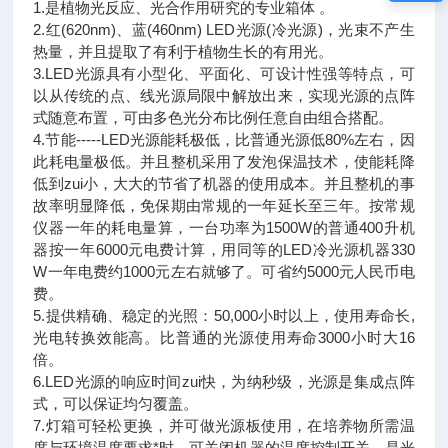
1.是植物光反应、光合作用研究的专业箱体 。
2.红(620nm)、蓝(460nm) LED光源(冷光源)，光束不产生
热量，并且提取了有利于植物生长的有用光。
3.LED光源具有小型化、平面化、可设计性强等特点，可
以从传统的点、线光源局限中解放出来，实现光源的点阵
式随意布置，可由多色光分布比例任意自由组合搭配。
4.节能-----LED光源能耗极低，比普通光源低80%左右，因
此耗电量极低。并且整机采用了发泡保温技术，使能耗降
低到zui小，大大的节省了机器的使用成本。并且整机的事
故率明显降低，免保期由常规的一年延长至三年。按常规
仪器
一年的耗电量算，一台功率为1500W的普通400升机
器按一年6000元电费计算，用同等的LED冷光源机器330
W一年电费约1000元左右就够了。可省约5000元人民币电
费。
5.提供精确、稳定的光照：50,000小时以上，使用寿命长,
光电转换效能高。比普通的光源使用寿命3000小时大16
倍。
6.LED光源的响应时间zui快，为纳秒级，光源是集成点阵
式，可以保证均匀覆盖。
7.灯箱可轻松更换，并可做光源板使用，在培养物所需温
度与环境温度要求*时，可关闭机器的温度控制开关，是光