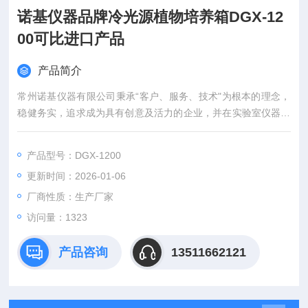
诺基仪器品牌冷光源植物培养箱DGX-12
00可比进口产品
产品简介
常州诺基仪器有限公司秉承“客户、服务、技术"为根本的理念，
稳健务实，追求成为具有创意及活力的企业，并在实验室仪器领
域倍受推崇。作为的实验室仪器制造商，集成商，为尊敬的客户
提供一站式集成服务，您可以在这里选购振荡器、低温恒温槽、
产品型号：DGX-1200
恒温振荡器、摇床全系列、气浴恒温振荡器、水浴恒温振荡器、
更新时间：2026-01-06
全温振荡培养箱、低温冷却循环泵， 恒温摇床， 全温摇床， 低
温摇床等实验室产品
厂商性质：生产厂家
访问量：1323
产品咨询
13511662121