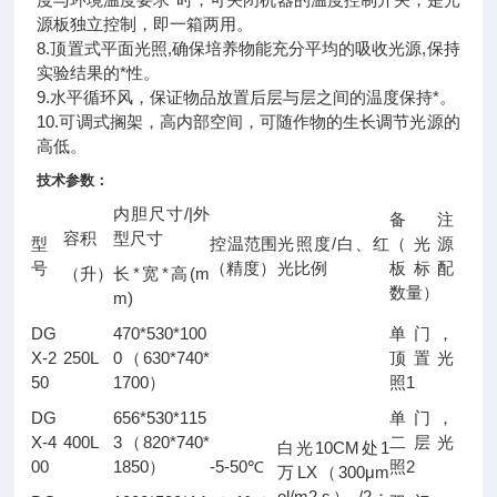
源板独立控制，即一箱两用。
8.顶置式平面光照,确保培养物能充分平均的吸收光源,保持
实验结果的*性。
9.水平循环风，保证物品放置后层与层之间的温度保持*。
10.可调式搁架，高内部空间，可随作物的生长调节光源的
高低。
技术参数：
/|
内胆尺寸
外
备注
容积
型尺寸
/
型
控温范围
光照度
白、红
（光源
号
（精度）
光比例
板标配
*
*
(m
（升）
长
宽
高
数量）
m)
DG
470*530*100
单门，
X-2
250L
0
630*740*
（
顶置光
50
1700
1
）
照
DG
656*530*115
单门，
X-4
400L
3
820*740*
（
二层光
10CM
1
白光
处
00
1850
-5-50
2
）
℃
照
LX
300μm
万
（
ol/m2.s
/2