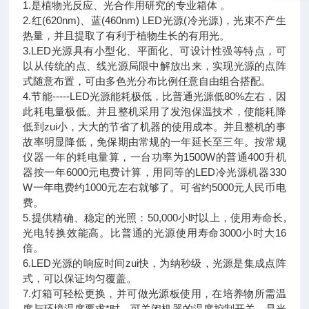
1.是植物光反应、光合作用研究的专业箱体 。
2.红(620nm)、蓝(460nm) LED光源(冷光源)，光束不产生
热量，并且提取了有利于植物生长的有用光。
3.LED光源具有小型化、平面化、可设计性强等特点，可
以从传统的点、线光源局限中解放出来，实现光源的点阵
式随意布置，可由多色光分布比例任意自由组合搭配。
4.节能-----LED光源能耗极低，比普通光源低80%左右，因
此耗电量极低。并且整机采用了发泡保温技术，使能耗降
低到zui小，大大的节省了机器的使用成本。并且整机的事
故率明显降低，免保期由常规的一年延长至三年。按常规
仪器
一年的耗电量算，一台功率为1500W的普通400升机
器按一年6000元电费计算，用同等的LED冷光源机器330
W一年电费约1000元左右就够了。可省约5000元人民币电
费。
5.提供精确、稳定的光照：50,000小时以上，使用寿命长,
光电转换效能高。比普通的光源使用寿命3000小时大16
倍。
6.LED光源的响应时间zui快，为纳秒级，光源是集成点阵
式，可以保证均匀覆盖。
7.灯箱可轻松更换，并可做光源板使用，在培养物所需温
度与环境温度要求*时，可关闭机器的温度控制开关，是光