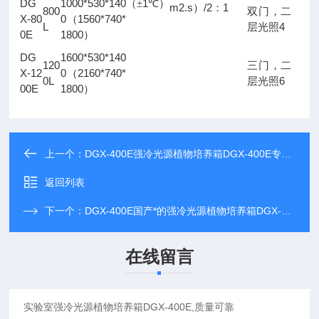
DG
1000*530*140
1
（±
℃）
m2.s
/2
1
）
：
800
双门，二
X-80
0
1560*740*
（
L
4
层光照
0E
1800
）
DG
1600*530*140
120
三门，二
X-12
0
2160*740*
（
0L
6
层光照
00E
1800
）
上一个：
DGX-400E强冷光源植物培养箱DGX-400E专业制造厂家
返回列表
下一个：
DGX-400E国产*的强冷光源植物培养箱DGX-400E*
在线留言