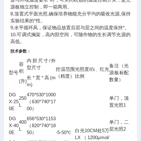
源板独立控制，即一箱两用。
8.顶置式平面光照,确保培养物能充分平均的吸收光源,保持
实验结果的*性。
9.水平循环风，保证物品放置后层与层之间的温度保持*。
10.可调式搁架，高内部空间，可随作物的生长调节光源的
高低。
技术参数：
/
内胆尺寸
外
容
备注（光
型尺寸
/
控温范围
光照度
白、红光
积
型号
源板标配
（精度）
比例
*
*
(m
长
宽
高
数量）
(
)
升
m)
DG
470*530*1000
250
单门，顶
X-25
630*740*17
（
L
1
置光照
0E
00
）
DG
656*530*1153
400
单门，二
X-40
820*740*18
（
L
2
层光照
10CM
5
白光
处
万
0E
50
-5-50
）
℃
LX
1200μmol/
（