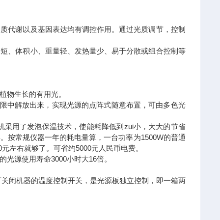
物质代谢以及基因表达均有调控作用。通过光质调节，控制
间短、体积小、重量轻、发热量少、易于分散或组合控制等
有利于植物生长的有用光。
局限中解放出来，实现光源的点阵式随意布置，可由多色光
且整机采用了发泡保温技术，使能耗降低到zui小，大大的节省
年。按常规
仪器
一年的耗电量算，一台功率为1500W的普通
00元左右就够了。可省约5000元人民币电费。
的光源使用寿命3000小时大16倍。
可关闭机器的温度控制开关，是光源板独立控制，即一箱两