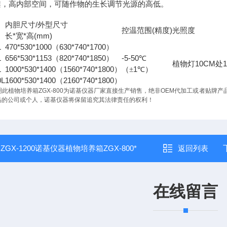
搁架，高内部空间，可随作物的生长调节光源的高低。
/
积
内胆尺寸
外型尺寸
(
)
控温范围
精度
光照度
*
*
(mm)
长
宽
高
L
470*530*1000
630*740*1700
（
）
L
656*530*1153
820*740*1850
-5-50
（
）
℃
10CM
植物灯
处
L
1000*530*1400
1560*740*1800
1
（
）
（±
℃）
0L
1600*530*1400
2160*740*1800
（
）
此植物培养箱ZGX-800
为
诺基仪器
厂家直接生产销售，绝非OEM代加工或者贴牌产
品的公司或个人，
诺基仪器
将保留追究其法律责任的权利！
：
ZGX-1200诺基仪器植物培养箱ZGX-800*
返回列表
在线留言