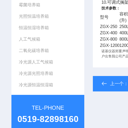
10.可调式
霉菌培养箱
技术参数：
容
光照恒温培养箱
型号
(
)
升
ZGX-250
250
恒温恒湿培养箱
ZGX-400
400
人工气候箱
ZGX-800
800
ZGX-1200
120
二氧化碳培养箱
诺基仪器郑重声明
户出售我公司产
冷光源人工气候箱
冷光源光照培养箱
上一个
冷光源恒温恒湿箱
TEL-PHONE
0519-82898160