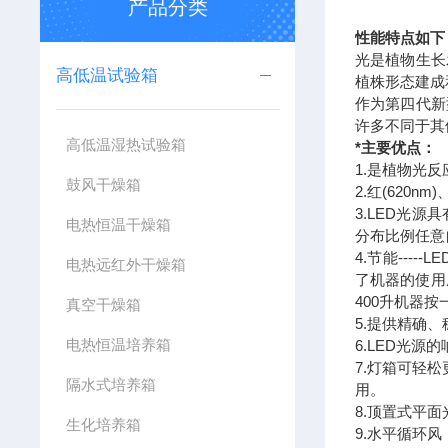
产品分类
性能特点如下
光是植物生长
高低温试验箱
植株形态建成
作为第四代新
许多不同于其
高低温湿热试验箱
*主要优点：
1.是植物光
鼓风干燥箱
2.红(620
3.LED光
电热恒温干燥箱
分布比例任意
4.节能--
电热远红外干燥箱
了机器的使用
400升机器按
真空干燥箱
5.提供精确、
电热恒温培养箱
6.LED光
7.灯箱可轻
隔水式培养箱
用。
8.顶置式平
生化培养箱
9.水平循环