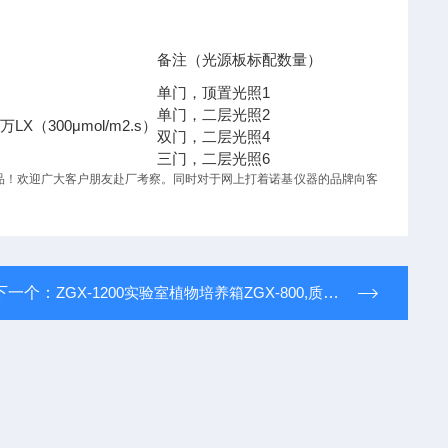
备注（光源板标配数量）
1
单门，顶置光照
2
单门，二层光照
1
LX
300μmol/m2.s
万
（
）
4
双门，二层光照
6
三门，二层光照
品！欢迎广大客户朋友赴厂考察。同时对于网上打着
诺基仪器
的品牌向客
下一个：
ZGX-1200实验室植物培养箱ZGX-800,质量可靠