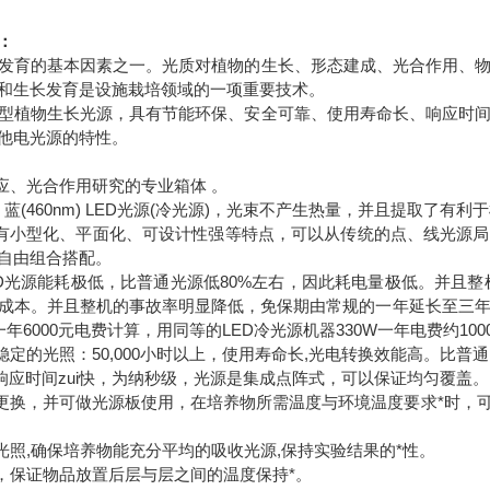
：
发育的基本因素之一。光质对植物的生长、形态建成、光合作用、
和生长发育是设施栽培领域的一项重要技术。
型植物生长光源，具有节能环保、安全可靠、使用寿命长、响应时
他电光源的特性。
反应、光合作用研究的专业箱体 。
nm)、蓝(460nm) LED光源(冷光源)，光束不产生热量，并且提取了
源具有小型化、平面化、可设计性强等特点，可以从传统的点、线光源
自由组合搭配。
---LED光源能耗极低，比普通光源低80%左右，因此耗电量极低。并
成本。并且整机的事故率明显降低，免保期由常规的一年延长至三
一年6000元电费计算，用同等的LED冷光源机器330W一年电费约10
稳定的光照：50,000小时以上，使用寿命长,光电转换效能高。比普通
源的响应时间zui快，为纳秒级，光源是集成点阵式，可以保证均匀覆盖。
松更换，并可做光源板使用，在培养物所需温度与环境温度要求*时，
面光照,确保培养物能充分平均的吸收光源,保持实验结果的*性。
风，保证物品放置后层与层之间的温度保持*。