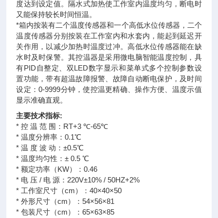
度达到设定值。隔水式加热使工作室内温度均匀，断电时
又能保持较长时间恒温。
*箱内按装有二个温度传感器和一个高低水位传感器，二个
温度传感器分别按装在工作室内和水套内，能起到延迟开
关作用，以减少加热时温度过冲。高低水位传感器能在缺
水时及时保警。其控温器是采用微电脑智能温度控制，具
有PID自整定、双LED数字显示和菜单式多个控制参数设
置功能，带有超温故障报警、故障自动断电保护，及时间
设定：0-9999分钟，使控温更精确、操作方便、温度示值
显示准确直观。
主要技术指标:
* 控 温 范 围：RT+3 ℃-65℃
* 温度分辨率：0.1℃
* 温 度 波 动：±0.5℃
* 温度均匀性：± 0.5 ℃
* 额定功率（KW）：0.46
* 电 压 / 电 源：220V±10% / 50HZ+2%
* 工作室尺寸（cm）：40×40×50
* 外形尺寸（cm）：54×56×81
* 包装尺寸（cm）：65×63×85