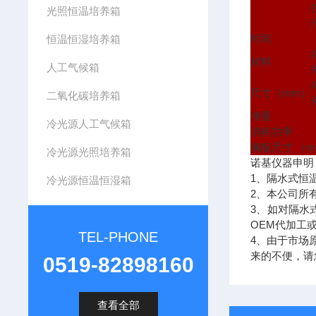
光照恒温培养箱
时间
恒温恒湿培养箱
材料
人工气候箱
尺寸（mm）
二氧化碳培养箱
净重
冷光源人工气候箱
消耗功率
搁板尺寸 （
冷光源光照培养箱
诺基仪器申明
1、隔水式恒
冷光源恒温恒湿箱
2、本公司所
3、如对隔水
OEM代加工
TEL-PHONE
4、由于市场
来的不便，请
0519-82898160
查看全部