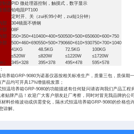
控制器
PID 微处理器控制，触摸式，数字显示
传感器
铂电阻PT100
定时开、关（zui长99小时，zui短1分钟）
内部
304镜面不锈钢
外部
08F
内部
350×350×410
400×400×500
500×500×650
600×600×750
外部
500×460×690
550×500×790
660×610×930
750×700×1040
41KG
48.5KG
72.5KG
100KG
≤520W
≤820W
≤1220W
≤1720W
mm）
345×328
395×378
495×478
595×578
：
温培养箱GRP-9080为诺基仪器按相关标准生产，质量三包，质保期
有产品均可开具17%增值税发票；
式恒温培养箱GRP-9080的功能描述有任何疑问请咨询我们产品工程师
或者贴牌产品！欢迎广大客户朋友赴厂考察，同时对冒充我品牌的公
原材料价格波动或供需变化，隔水式恒温培养箱GRP-9080的价格
您谅解。