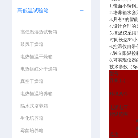
1.
镜面不锈钢
高低温试验箱
2.
培养箱水套
3.
具有*的智
4.
设计合理的
高低温湿热试验箱
5.
控温仪采用
时间长达
99
小
鼓风干燥箱
6.
控温仪自带
7.
独立限温控
电热恒温干燥箱
8.
可实现仪器
技术参数（Speci
电热远红外干燥箱
型号
容积 (L)
真空干燥箱
电热恒温培养箱
环境条件
隔水式培养箱
电源电压
控温范围
生化培养箱
霉菌培养箱
温度