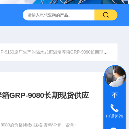
转式振荡萃取器
诺基LSHZ-300冷冻水浴恒温振荡器厂家
M
RP-9160原厂生产的隔水式恒温培养箱GRP-9080长期现货供应
GRP-9080长期现货供应
电话咨询
080的价格|参数|规格|资料详情，咨询：