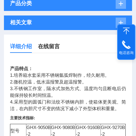
产品分类
相关文章
详细介绍
在线留言
电话咨询
产品特点：
1.培养箱水套采用不锈钢氩弧焊制作，经久耐用。
2.微机控温，低水温报警及超温报警。
3.不锈钢工作室，隔水式加热方式、温度均匀且断电后仍
能保持较长时间恒温。
4.采用型的圆弧门和法纹不锈钢内胆，使箱体更美观、简
洁，在内胆尺寸不变的情况下减小了外型体积和重量。
主要技术指标
:
GHX-9050B
GHX-9080B
GHX-9160B
GHX-9270B
型号
-2
-2
-2
-2