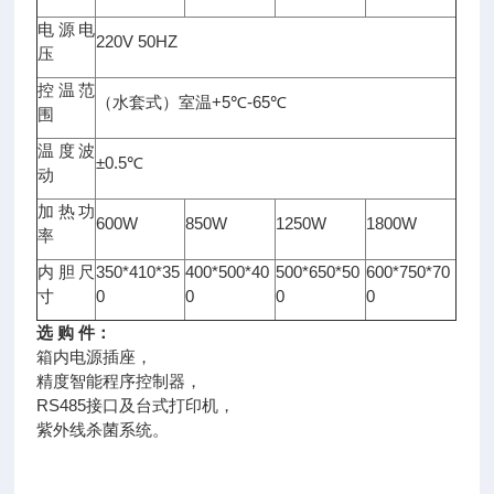
电源电
220V 50HZ
压
控温范
+5
-65
（水套式）室温
℃
℃
围
温度波
±0.5
℃
动
加热功
600W
850W
1250W
1800W
率
350*410*35
400*500*40
500*650*50
600*750*70
内胆尺
0
0
0
0
寸
选 购 件：
箱内电源插座，
精度智能程序控制器，
RS485接口及台式打印机，
紫外线杀菌系统。