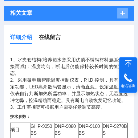
相关文章
详细介绍
在线留言
1、水夹套结构(
培养箱
水套采用优质不锈钢材料氩弧焊焊
接而成)：温度均匀，断电后仍能保持较长时间的恒温状
态。
2、采用微电脑智能
温度控制仪
表，P.I.D.控制，具有自整
电话咨询
定功能，LED高亮数码管显示，清晰直观。设定温度后，
仪表自行判断加热所需功率，并显示加热状态，无温度过
冲之弊，控温精确而稳定。具有断电自动恢复记忆功能。
3、工作室搁架可根据用户需要任意调节高度。
技术参数：
GHP-9050
DNP-9080
DNP-9160
DNP-9270B
项目
BS
BS
BS
S