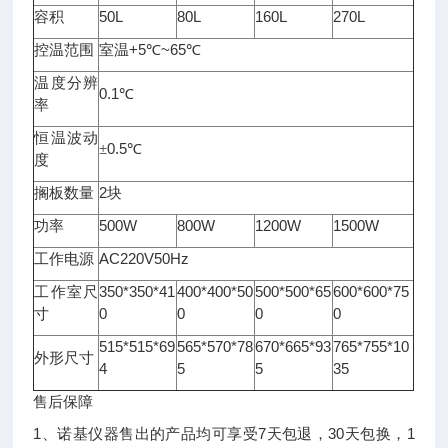
50L
80L
160L
270L
容积
+5
~65
控温范围
室温
℃
℃
温度分辨
0.1
℃
率
恒温波动
0.5
±
℃
度
2
搁板数量
块
500W
800W
1200W
1500W
功率
AC220V50Hz
工作电源
350*350*41
400*400*50
500*500*65
600*600*75
工作室尺
0
0
0
0
寸
515*515*69
565*570*78
670*665*93
765*755*10
外形尺寸
4
5
5
35
售后保障
1、诺基仪器售出的产品均可享受7天包退，30天包换，1