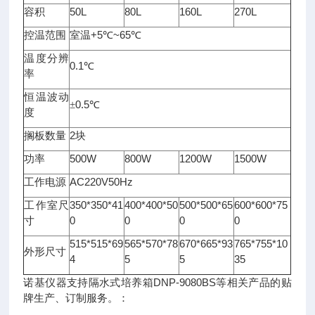
50L
80L
160L
270L
容积
+5
~65
控温范围
室温
℃
℃
温度分辨
0.1
℃
率
恒温波动
0.5
±
℃
度
2
搁板数量
块
500W
800W
1200W
1500W
功率
AC220V50Hz
工作电源
350*350*41
400*400*50
500*500*65
600*600*75
工作室尺
0
0
0
0
寸
515*515*69
565*570*78
670*665*93
765*755*10
外形尺寸
4
5
5
35
诺基仪器支持隔水式培养箱DNP-9080BS等相关产品的贴
牌生产、订制服务。：