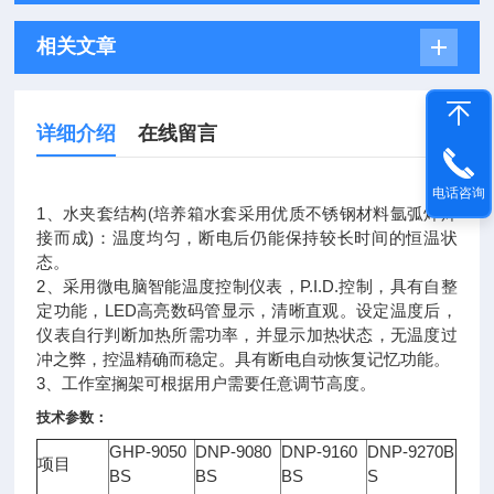
相关文章
详细介绍
在线留言
电话咨询
1、水夹套结构(
培养箱
水套采用优质不锈钢材料氩弧焊焊
接而成)：温度均匀，断电后仍能保持较长时间的恒温状
态。
2、采用微电脑智能
温度控制仪
表，P.I.D.控制，具有自整
定功能，LED高亮数码管显示，清晰直观。设定温度后，
仪表自行判断加热所需功率，并显示加热状态，无温度过
冲之弊，控温精确而稳定。具有断电自动恢复记忆功能。
3、工作室搁架可根据用户需要任意调节高度。
技术参数：
GHP-9050
DNP-9080
DNP-9160
DNP-9270B
项目
BS
BS
BS
S