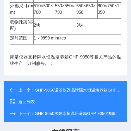
(m
510×500×
550×550×
650×650×
800×750×1
外形尺寸
m)
700
790
950
050
(
载物托架
标
2
3
块
块
)
配
1
9999 minutes
定时范围
～
诺基仪器支持隔水恒温培养箱GHP-9050等相关产品的贴
牌生产、订制服务。：
上一个：
GHP-9050诺基仪器品牌隔水恒温培养箱GHP-9050可比进口产品
返回列表
下一个：
GHP-9050买隔水恒温培养箱GHP-9050到哪里，*诺基仪器