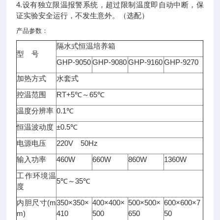
4.设有独立限温报警系统，超过限制温度即自动中断，保
证实验安全运行，不发生意外。（选配）
产品参数：
隔水式恒温培养箱
型 号
GHP-9050
GHP-9080
GHP-9160
GHP-9270
加热方式
水套式
RT+5
65
控温范围
℃
～
℃
0.1
温度分辨率
℃
±0.5
恒温波动度
℃
220V
50Hz
电源电压
460W
660W
860W
1360W
输入功率
工作环境温
5
35
℃
～
℃
度
(m
350×350×
400×400×
500×500×
600×600×7
内胆尺寸
m)
410
500
650
50