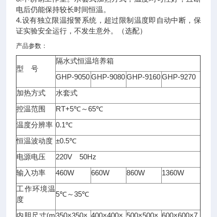
电后仍能保持较长时间恒温。
4.设有独立限温报警系统，超过限制温度即自动中断，保
证实验安全运行，不发生意外。（选配）
产品参数：
隔水式恒温培养箱
型 号
GHP-9050
GHP-9080
GHP-9160
GHP-9270
加热方式
水套式
RT+5
65
控温范围
℃
～
℃
0.1
温度分辨率
℃
±0.5
恒温波动度
℃
220V
50Hz
电源电压
460W
660W
860W
1360W
输入功率
工作环境温
5
35
℃
～
℃
度
(m
350×350×
400×400×
500×500×
600×600×7
内胆尺寸