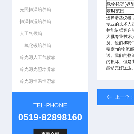
(
载物托架
标
光照恒温培养箱
定时范围
诺基仪器
选择
恒温恒湿培养箱
专业的技术人
并能依据客户
人工气候箱
大批专业技术
员。他们和我
二氧化碳培养箱
稳定*的物流
送。我们的物
冷光源人工气候箱
的损坏。但是
能够完好送达
冷光源光照培养箱
冷光源恒温恒湿箱
上一个
TEL-PHONE
0519-82898160