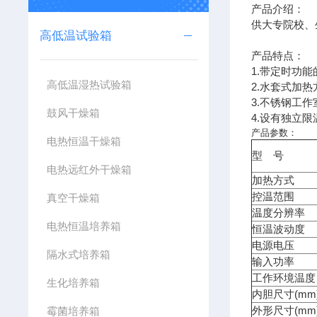
产品介绍：
供大专院校、
高低温试验箱
产品特点：
1.带定时功
高低温湿热试验箱
2.水套式加
3.不锈钢工
鼓风干燥箱
4.设有独立
产品参数：
电热恒温干燥箱
型 号
电热远红外干燥箱
加热方式
控温范围
真空干燥箱
温度分辨率
电热恒温培养箱
恒温波动度
电源电压
隔水式培养箱
输入功率
工作环境温度
生化培养箱
(mm
内胆尺寸
(mm
霉菌培养箱
外形尺寸