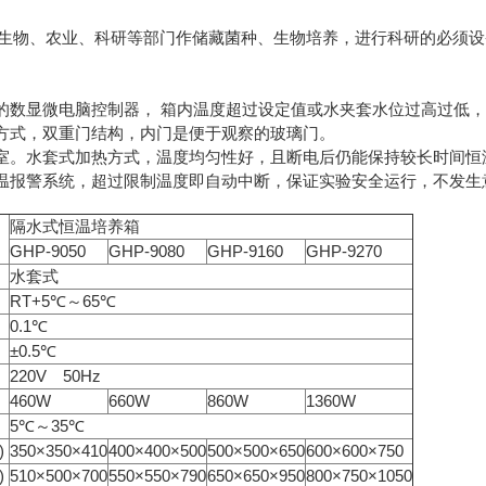
生物、农业、科研等部门作储藏菌种、生物培养，进行科研的必须设
能的数显微电脑控制器， 箱内温度超过设定值或水夹套水位过高过低
热方式，双重门结构，内门是便于观察的玻璃门。
作室。水套式加热方式，温度均匀性好，且断电后仍能保持较长时间恒
限温报警系统，超过限制温度即自动中断，保证实验安全运行，不发生
隔水式恒温培养箱
GHP-9050
GHP-9080
GHP-9160
GHP-9270
水套式
RT+5
65
℃
～
℃
0.1
℃
±0.5
℃
220V
50Hz
460W
660W
860W
1360W
5
35
℃
～
℃
)
350×350×410
400×400×500
500×500×650
600×600×750
)
510×500×700
550×550×790
650×650×950
800×750×1050