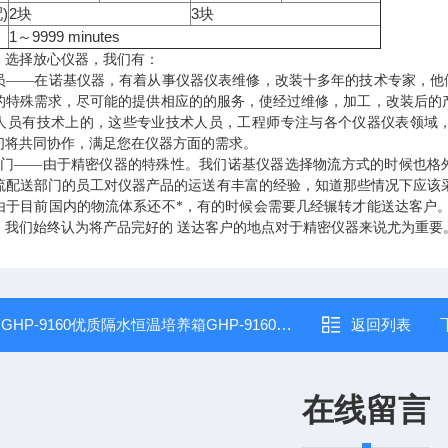
)
2
3
配
块
块
1
9999 minutes
～
，选择放心仪器，我们有：
诺基仪器
员——在
，有着从事仪器仪表维修，改装十多年的技术专家，他
的特殊需求，尽可能的提供相应的的服务，使经过维修，加工，改装后的
人员有技术上的，这些专业技术人员，工程师专注与各个仪器仪表领域
们将共同协作，满足您在仪器方面的需求。
部门——由于精密仪器的特殊性。我们诺基仪器选择物流方式的时候也格
流配送部门的员工对仪器产品的运送有丰富的经验，知道那些情况下应该采取
由于目前国内的物流体系还不*，有的时候会需要几经辗转才能送达客户
。我们始终认为将产品完好的
送达客户的地点对于精密仪器来说尤为重要
：
GHP-9160优质隔水恒温培养箱GHP-9160*，售后有保障
返回列表
在线留言