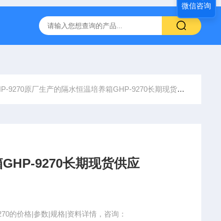
微信咨询
转式振荡萃取器
诺基LSHZ-300冷冻水浴恒温振荡器厂家
M
HP-9270原厂生产的隔水恒温培养箱GHP-9270长期现货供应
HP-9270长期现货供应
70的价格|参数|规格|资料详情，咨询：