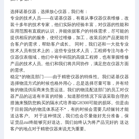
诺基仪器
选择
，选择放心仪器，我们有：
诺基仪器
专业的技术人员——在
，有着从事仪器仪表维修，改
装十多年的技术专家，他们实际的经验丰富，对仪器的性能和
应用范围有直观的认识，并能依据客户的特殊需求，尽可能的
提供相应的的服务，使经过维修，加工，改装后的产品更能符
合客户的需求，帮助客户成长。
同时，我们还和一大批专业
技术人员有技术上的，这些专业技术人员，工程师专注与各个
仪器仪表领域，他们中有中科院的高级工程师，也有掌握维修
产品的技术人员。他们和我们将共同协作，满足您在仪器方面
的需求。
稳定*的物流部门——由于精密仪器的特殊性。我们诺基仪器
选择物流方式的时候也格外用心，总是选择尽量可靠，并有经
验的物流供应商来负责运送。我们的物流配送部门的员工对仪
器产品的运送有丰富的经验，知道那些情况下应该采取合理的
措施来预防您购买的隔水式培养箱GH300可能的损坏。但是由
于目前国内的物流体系还不*，有的时候会需要几经辗转才能
送达客户。
对于这种情况，我们也会尽量做好充分准备，保
证货品zui终能够完好送达。我们始终认为将产品完好的
送达
客户的地点对于精密仪器来说尤为重要。