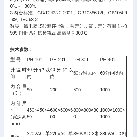
0℃～+300℃
3.符合标准：GB/T2423.2-2001、GB10586-89、GB10589
-89、IEC68-2
数显、微电脑15段程序控制，带定时功能，定时范围:1～9
999 PHH系列试验箱zui高温度为300℃
技术参数：
型 号
PH-101
PH-201
PH-301
PH-401
升温时
40分钟以
40分钟以
60分钟以内
60分钟以内
间
内
内
内容量
90
200
500
1000
（升）
内部尺
寸
450×450×4
600×600×6
800×800×80
1000×1000×
(宽深高
50
00
0
1000
mm)
220VAC 单
220VAC 单
380VAC 3相
380VAC 3相
电源