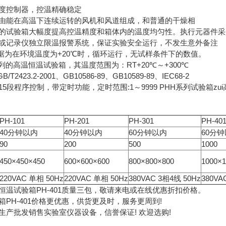
度控制器，控温精确稳定
由能在高温下连续运转的风机和风道组成，和普通的干燥相
的试验箱大幅度提高控温精度和箱体内的温度均匀性。执行元器件采
或记录仪独立限温报警系统，保证实验安全运行，不发生意外备注
数据为在环境温度为+20℃时，循环运行，无试样条件下的数值。
系列的高温恒温试验箱，其温度范围为：RT+20℃～+300℃
T2423.2-2001、GB10586-89、GB10589-89、IEC68-2
5段程序控制，带定时功能，定时范围:1～9999 PHH系列试验箱zui
PH-101
PH-201
PH-301
PH-40
40分钟以内
40分钟以内
60分钟以内
60分
90
200
500
1000
450×450×450
600×600×600
800×800×800
1000×
220VAC 单相 50Hz
220VAC 单相 50Hz
380VAC 3相4线 50Hz
380VA
恒温试验箱PH-401质量三包，敬请来电或在线优惠折扣价格。
箱PH-401价格更优惠，供货更及时，服务更周到!
生产批发销售实验室仪器设备，信誉保证! 欢迎选购!