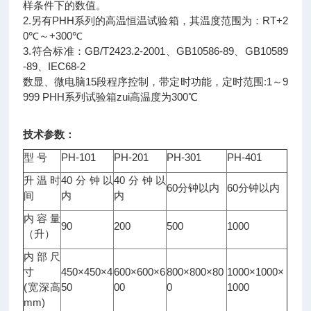
样条件下的数值。
2.另有PHH系列的高温恒温试验箱，其温度范围为：RT+2
0℃～+300℃
3.符合标准：GB/T2423.2-2001、GB10586-89、GB10589
-89、IEC68-2
数显、微电脑15段程序控制，带定时功能，定时范围:1～9
999 PHH系列试验箱zui高温度为300℃
技术参数：
型 号
PH-101
PH-201
PH-301
PH-401
升温时
40分钟以
40分钟以
60分钟以内
60分钟以内
间
内
内
内容量
90
200
500
1000
（升）
内部尺
寸
450×450×4
600×600×6
800×800×80
1000×1000×
(宽深高
50
00
0
1000
mm)