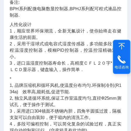
备注:
BPH系列配微电脑数显控制器,BPHJ系列配可程式液晶控
制器.
人性化设计
1，顺应世界环保潮流，全新无氟设计，使你始终走在健
康生活的前面。
2，采用干湿球式或电容式湿度传感器，多功能多段可编
程温湿度控制器，模糊PID控制器，控温控湿精确波动
小。
3，进口温湿度控制器寿命长，高精度ＣＦＬ２０字*６行
电话咨询
ＬＣＤ显示器，键盘输入，操作简单．
*
1, 品牌压缩机和循环风机,使温度分布均匀.环保制冷剂(R1
34a) 效率高,能耗低,促进节能.
2, 独立风道循环系统,保证工作室温度均匀,直径Ф25mm测
试孔，便于操作于测试。
3，采用进口304镜面不锈钢内胆，四角半圆弧过渡，隔板
支架可以自由装卸，便于箱内的清洗工作。
4，多段可编程控制，可以简化复杂的试验过程，真正实
现自动控制和运行。(交变箱具有此功能)