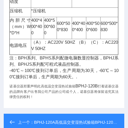
动度
压缩机
*压缩机
内胆尺寸
400*4
400*5
600*50
400*40
400*50
600*500*
（mm）W
00*40
00*60
0*830
0*400
0*600
830
*D*H
0
0
（A）：AC220V 50HZ （B）（C）：AC220
电源电压
V 50HZ
注：BPH系列、BPHS系列配微电脑数显控制器，BPHJ系
列、BPHJS系列配可程式液晶控制器。
-40℃～100℃接到订单后，生产周期为30天，-60℃～10
0℃接到订单后，生产周期为60天。.
BPHJ-120B
诺基仪器郑重声明此高低温交变湿热试验箱
打着诺基仪器
的品牌向客户出售我公司产品的公司或个人，诺基仪器将保留追究其法
律责任的权利！
上一个：
BPHJ-120A高低温交变湿热试验箱BPHJ-120A价格/参数/规格