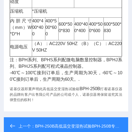
动度
压缩机
*压缩机
内胆尺寸
400*4
400*5
600*50
400*40
400*50
600*500*
（mm）W
00*40
00*60
0*830
0*400
0*600
830
*D*H
0
0
（A）：AC220V 50HZ （B）（C）：AC220
电源电压
V 50HZ
注：BPH系列、BPHS系列配微电脑数显控制器，BPHJ系
列、BPHJS系列配可程式液晶控制器。
-40℃～100℃接到订单后，生产周期为30天，-60℃～10
0℃接到订单后，生产周期为60天。.
BPH-250B
诺基仪器郑重声明此高低温交变湿热试验箱
打着诺基仪器
的品牌向客户出售我公司产品的公司或个人，诺基仪器将保留追究其法
律责任的权利！
上一个：
BPH-250B高低温交变湿热试验BPH-250B专业制造厂家