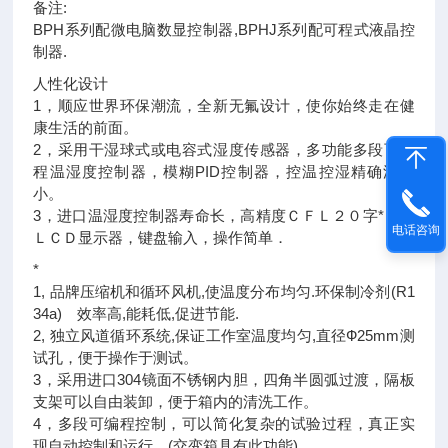
备注:
BPH系列配微电脑数显控制器,BPHJ系列配可程式液晶控
制器.
人性化设计
1，顺应世界环保潮流，全新无氟设计，使你始终走在健
康生活的前面。
2，采用干湿球式或电容式湿度传感器，多功能多段可编
程温湿度控制器，模糊PID控制器，控温控湿精确波动
小。
3，进口温湿度控制器寿命长，高精度ＣＦＬ２０字*６行
电话咨询
ＬＣＤ显示器，键盘输入，操作简单．
*
1, 品牌压缩机和循环风机,使温度分布均匀.环保制冷剂(R1
34a) 效率高,能耗低,促进节能.
2, 独立风道循环系统,保证工作室温度均匀,直径Ф25mm测
试孔，便于操作于测试。
3，采用进口304镜面不锈钢内胆，四角半圆弧过渡，隔板
支架可以自由装卸，便于箱内的清洗工作。
4，多段可编程控制，可以简化复杂的试验过程，真正实
现自动控制和运行。(交变箱具有此功能)