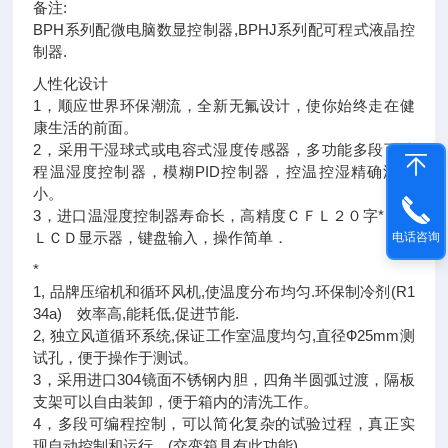
备注:
BPH系列配微电脑数显控制器,BPHJ系列配可程式液晶控
制器.
人性化设计
1，顺应世界环保潮流，全新无氟设计，使你始终走在健
康生活的前面。
2，采用干湿球式或电容式湿度传感器，多功能多段可编
程温湿度控制器，模糊PID控制器，控温控湿精确波动
小。
3，进口温湿度控制器寿命长，高精度ＣＦＬ２０字*６行
ＬＣＤ显示器，键盘输入，操作简单．
电话咨询
*
1, 品牌压缩机和循环风机,使温度分布均匀.环保制冷剂(R1
34a) 效率高,能耗低,促进节能.
2, 独立风道循环系统,保证工作室温度均匀,直径Ф25mm测
试孔，便于操作于测试。
3，采用进口304镜面不锈钢内胆，四角半圆弧过渡，隔板
支架可以自由装卸，便于箱内的清洗工作。
4，多段可编程控制，可以简化复杂的试验过程，真正实
现自动控制和运行。(交变箱具有此功能)