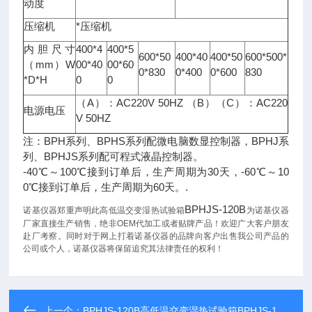
动度
压缩机
*压缩机
内胆尺寸
400*4
400*5
600*50
400*40
400*50
600*500*
（mm）W
00*40
00*60
0*830
0*400
0*600
830
*D*H
0
0
（A）：AC220V 50HZ （B）（C）：AC220
电源电压
V 50HZ
注：BPH系列、BPHS系列配微电脑数显控制器，BPHJ系
列、BPHJS系列配可程式液晶控制器。
-40℃～100℃接到订单后，生产周期为30天，-60℃～10
0℃接到订单后，生产周期为60天。.
BPHJS-120B
诺基仪器郑重声明此高低温交变湿热试验箱
为诺基仪器
厂家直接生产销售，绝非OEM代加工或者贴牌产品！欢迎广大客户朋友
赴厂考察。同时对于网上打着诺基仪器的品牌向客户出售我公司产品的
公司或个人，诺基仪器将保留追究其法律责任的权利！
上一个：
BPHJS-120B高低温交变湿热试验箱BPHJS-120B专业制造厂家