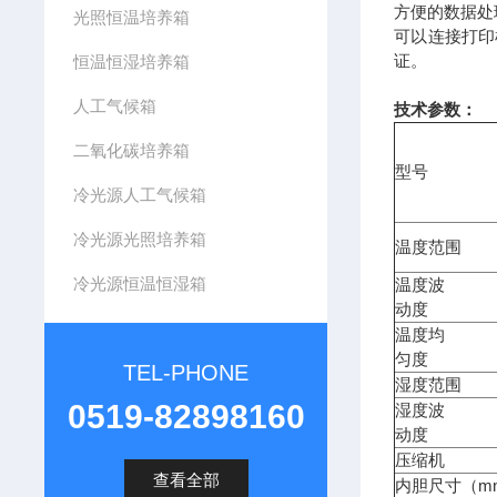
方便的数据处
光照恒温培养箱
可以连接打印
证。
恒温恒湿培养箱
人工气候箱
技术参数：
二氧化碳培养箱
型号
冷光源人工气候箱
冷光源光照培养箱
温度范围
冷光源恒温恒湿箱
温度波
动度
温度均
匀度
TEL-PHONE
湿度范围
0519-82898160
湿度波
动度
压缩机
查看全部
内胆尺寸（mm