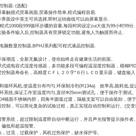
制器: (选配)
屏幕触摸式荧幕画面,荧幕操作简单,程式编程容易.
作界面设中英文可供选择,即时运转曲线可以由屏幕显示.
组程式1000段999循环步骤的容量,每段时间设定zui大值为99小时99分.
实验条件输入后,控制器具有荧屏锁定功能,避免人为触摸而停止.
电脑数显控制器,BPHJ系列配可程式液晶控制器.
环保潮流，全新无氟设计，使你始终走在健康生活的前面。
球式或电容式湿度传感器，多功能多段可编程温湿度控制器，模糊PI
度控制器寿命长，高精度ＣＦＬ２０字*６行ＬＣＤ显示器，键盘输
机和循环风机,使温度分布均匀.环保制冷剂(R134a) 效率高,能耗低,促
循环系统,保证工作室温度均匀,直径Ф25mm测试孔，便于操作于测试
304镜面不锈钢内胆，四角半圆弧过渡，隔板支架可以自由装卸，便
程控制，可以简化复杂的试验过程，真正实现自动控制和运行。(交变
报警系统，超过限制温度即自动中断运行，并且声光报警提示操作者
，偏低和超温报警。
热，过流，过载保护，风机过热保护，缺水保护等。