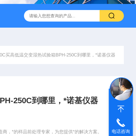
转式振荡萃取器
诺基LSHZ-300冷冻水浴恒温振荡器厂家
M
250C买高低温交变湿热试验箱BPH-250C到哪里，*诺基仪器
H-250C到哪里，*诺基仪器
电话咨询
造商，*的样品前处理专家，为您提供*的解决方案。