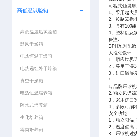
可程式触摸屏控
高低温试验箱
1、采用超大
2、控制器操
3、具有100
高低温湿热试验箱
4、资料以及
备注:
鼓风干燥箱
BPH系列配微
人性化设计
电热恒温干燥箱
1，顺应世界
2，采用干湿
电热远红外干燥箱
3，进口温湿
*
真空干燥箱
1, 品牌压缩
电热恒温培养箱
2, 独立风道
3，采用进口
隔水式培养箱
4，多段可编
安全功能
生化培养箱
1，独立限温
2，温度偏高
霉菌培养箱
3，压缩机过