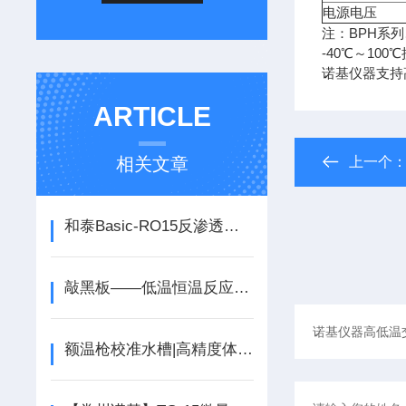
电源电压
注：BPH系
-40℃～10
诺基仪器支持
ARTICLE
相关文章
上一个
和泰Basic-RO15反渗透纯水机（外置水箱型）
敲黑板——低温恒温反应浴知识点记住了
额温枪校准水槽|高精度体温枪校准低温水槽厂家现货供应