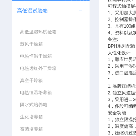
可程式触摸屏控
高低温试验箱
1、采用超大
2、控制器操
3、具有100
高低温湿热试验箱
4、资料以及
备注:
鼓风干燥箱
BPH系列配微
人性化设计
电热恒温干燥箱
1，顺应世界
2，采用干湿
电热远红外干燥箱
3，进口温湿
*
真空干燥箱
1, 品牌压缩
电热恒温培养箱
2, 独立风道
3，采用进口
隔水式培养箱
4，多段可编
安全功能
生化培养箱
1，独立限温
2，温度偏高
霉菌培养箱
3，压缩机过