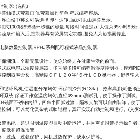
制器: (选配)
屏幕触摸式荧幕画面,荧幕操作简单,程式编程容易.
作界面设中英文可供选择,即时运转曲线可以由屏幕显示.
组程式1000段999循环步骤的容量,每段时间设定zui大值为99小时99分.
实验条件输入后,控制器具有荧屏锁定功能,避免人为触摸而停止.
电脑数显控制器,BPHJ系列配可程式液晶控制器.
环保潮流，全新无氟设计，使你始终走在健康生活的前面。
球式或电容式湿度传感器，多功能多段可编程温湿度控制器，模糊PI
度控制器寿命长，高精度ＣＦＬ２０字*６行ＬＣＤ显示器，键盘输
机和循环风机,使温度分布均匀.环保制冷剂(R134a) 效率高,能耗低,促
循环系统,保证工作室温度均匀,直径Ф25mm测试孔，便于操作于测试
304镜面不锈钢内胆，四角半圆弧过渡，隔板支架可以自由装卸，便
程控制，可以简化复杂的试验过程，真正实现自动控制和运行。(交变
报警系统，超过限制温度即自动中断运行，并且声光报警提示操作者
，偏低和超温报警。
热，过流，过载保护，风机过热保护，缺水保护等。