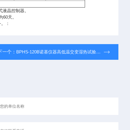
程式液晶控制器。
为60天。
务。：
下一个：
BPHS-120B诺基仪器高低温交变湿热试验箱BPHS-120B*