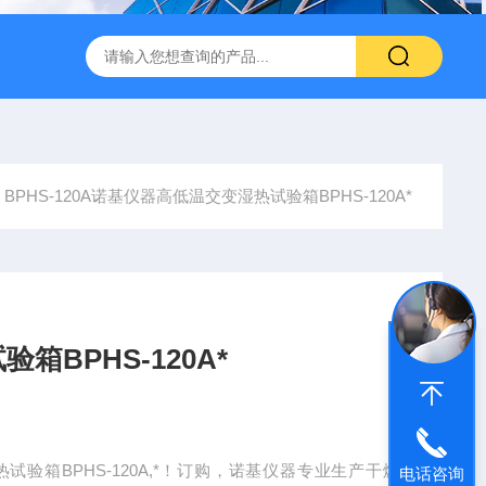
转式振荡萃取器
诺基LSHZ-300冷冻水浴恒温振荡器厂家
M
BPHS-120A诺基仪器高低温交变湿热试验箱BPHS-120A*
BPHS-120A*
验箱BPHS-120A,*！订购，诺基仪器专业生产干燥
电话咨询