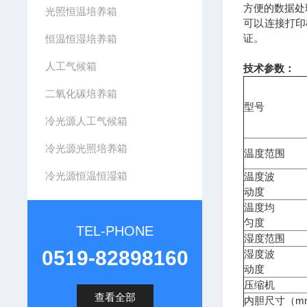
方便的数据处
光照恒温培养箱
可以连接打印
证。
恒温恒湿培养箱
人工气候箱
技术参数：
二氧化碳培养箱
型号
冷光源人工气候箱
冷光源光照培养箱
温度范围
冷光源恒温恒湿箱
温度波
动度
温度均
匀度
TEL-PHONE
湿度范围
0519-82898160
湿度波
动度
压缩机
查看全部
内胆尺寸（mm