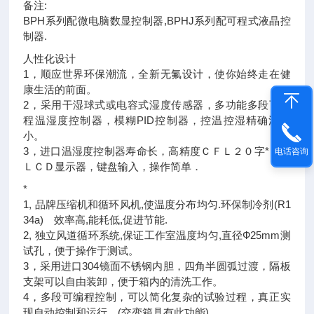
备注:
BPH系列配微电脑数显控制器,BPHJ系列配可程式液晶控
制器.
人性化设计
1，顺应世界环保潮流，全新无氟设计，使你始终走在健
康生活的前面。
2，采用干湿球式或电容式湿度传感器，多功能多段可编
程温湿度控制器，模糊PID控制器，控温控湿精确波动
小。
3，进口温湿度控制器寿命长，高精度ＣＦＬ２０字*６行
电话咨询
ＬＣＤ显示器，键盘输入，操作简单．
*
1, 品牌压缩机和循环风机,使温度分布均匀.环保制冷剂(R1
34a) 效率高,能耗低,促进节能.
2, 独立风道循环系统,保证工作室温度均匀,直径Ф25mm测
试孔，便于操作于测试。
3，采用进口304镜面不锈钢内胆，四角半圆弧过渡，隔板
支架可以自由装卸，便于箱内的清洗工作。
4，多段可编程控制，可以简化复杂的试验过程，真正实
现自动控制和运行。(交变箱具有此功能)