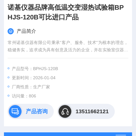
诺基仪器品牌高低温交变湿热试验箱BP
HJS-120B可比进口产品
产品简介
常州诺基仪器有限公司秉承“客户、服务、技术"为根本的理念，
稳健务实，追求成为具有创意及活力的企业，并在实验室仪器领
域倍受推崇。作为的实验室仪器制造商，集成商，为尊敬的客户
提供一站式集成服务，您可以在这里选购振荡器、低温恒温槽、
产品型号：BPHJS-120B
恒温振荡器、摇床全系列、气浴恒温振荡器、水浴恒温振荡器、
更新时间：2026-01-04
全温振荡培养箱、低温冷却循环泵， 恒温摇床， 全温摇床， 低
温摇床等实验室产品
厂商性质：生产厂家
访问量：806
产品咨询
13511662121