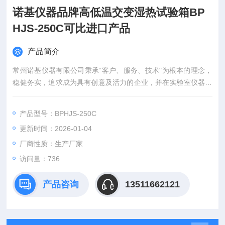
诺基仪器品牌高低温交变湿热试验箱BP
HJS-250C可比进口产品
产品简介
常州诺基仪器有限公司秉承“客户、服务、技术"为根本的理念，
稳健务实，追求成为具有创意及活力的企业，并在实验室仪器领
域倍受推崇。作为的实验室仪器制造商，集成商，为尊敬的客户
提供一站式集成服务，您可以在这里选购振荡器、低温恒温槽、
产品型号：BPHJS-250C
恒温振荡器、摇床全系列、气浴恒温振荡器、水浴恒温振荡器、
更新时间：2026-01-04
全温振荡培养箱、低温冷却循环泵， 恒温摇床， 全温摇床， 低
温摇床等实验室产品
厂商性质：生产厂家
访问量：736
产品咨询
13511662121