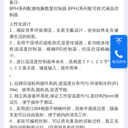
备注:
BPH系列配微电脑数显控制器,BPHJ系列配可程式液晶控
制器.
人性化设计
1，顺应世界环保潮流，全新无氟设计，使你始终走在健
康生活的前面。
2，采用干湿球式或电容式湿度传感器，多功能多段可编
程温湿度控制器，模糊PID控制器，控温控湿精确波动
小。
3，进口温湿度控制器寿命长，高精度ＣＦＬ２０字*６行
电话咨询
ＬＣＤ显示器，键盘输入，操作简单．
*
1, 品牌压缩机和循环风机,使温度分布均匀.环保制冷剂(R1
34a) 效率高,能耗低,促进节能.
2, 独立风道循环系统,保证工作室温度均匀,直径Ф25mm测
试孔，便于操作于测试。
3，采用进口304镜面不锈钢内胆，四角半圆弧过渡，隔板
支架可以自由装卸，便于箱内的清洗工作。
4，多段可编程控制，可以简化复杂的试验过程，真正实
现自动控制和运行。(交变箱具有此功能)