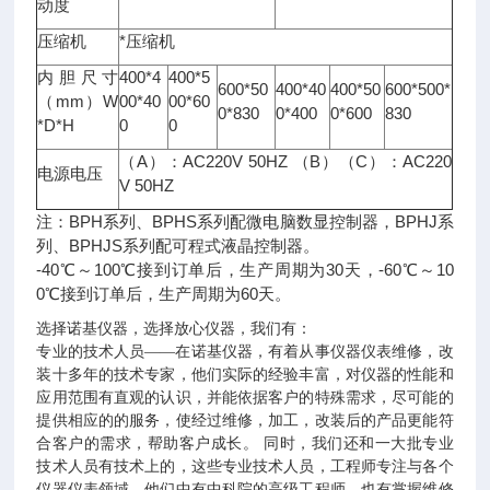
动度
压缩机
*压缩机
内胆尺寸
400*4
400*5
600*50
400*40
400*50
600*500*
（mm）W
00*40
00*60
0*830
0*400
0*600
830
*D*H
0
0
（A）：AC220V 50HZ （B）（C）：AC220
电源电压
V 50HZ
注：BPH系列、BPHS系列配微电脑数显控制器，BPHJ系
列、BPHJS系列配可程式液晶控制器。
-40℃～100℃接到订单后，生产周期为30天，-60℃～10
0℃接到订单后，生产周期为60天。
诺基仪器
选择
，选择放心仪器，我们有：
诺基仪器
专业的技术人员——在
，有着从事仪器仪表维修，改
装十多年的技术专家，他们实际的经验丰富，对仪器的性能和
应用范围有直观的认识，并能依据客户的特殊需求，尽可能的
提供相应的的服务，使经过维修，加工，改装后的产品更能符
合客户的需求，帮助客户成长。
同时，我们还和一大批专业
技术人员有技术上的，这些专业技术人员，工程师专注与各个
仪器仪表领域，他们中有中科院的高级工程师，也有掌握维修