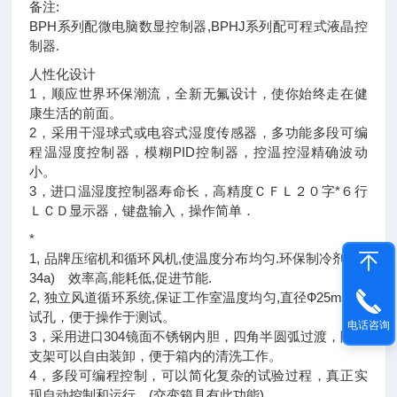
备注:
BPH系列配微电脑数显控制器,BPHJ系列配可程式液晶控
制器.
人性化设计
1，顺应世界环保潮流，全新无氟设计，使你始终走在健
康生活的前面。
2，采用干湿球式或电容式湿度传感器，多功能多段可编
程温湿度控制器，模糊PID控制器，控温控湿精确波动
小。
3，进口温湿度控制器寿命长，高精度ＣＦＬ２０字*６行
ＬＣＤ显示器，键盘输入，操作简单．
*
1, 品牌压缩机和循环风机,使温度分布均匀.环保制冷剂(R1
34a) 效率高,能耗低,促进节能.
2, 独立风道循环系统,保证工作室温度均匀,直径Ф25mm测
试孔，便于操作于测试。
电话咨询
3，采用进口304镜面不锈钢内胆，四角半圆弧过渡，隔板
支架可以自由装卸，便于箱内的清洗工作。
4，多段可编程控制，可以简化复杂的试验过程，真正实
现自动控制和运行。(交变箱具有此功能)