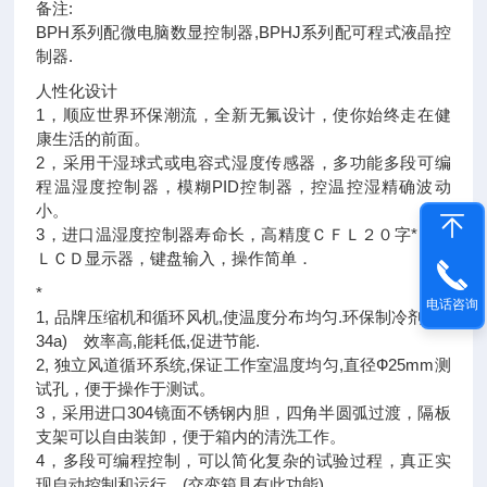
备注:
BPH系列配微电脑数显控制器,BPHJ系列配可程式液晶控
制器.
人性化设计
1，顺应世界环保潮流，全新无氟设计，使你始终走在健
康生活的前面。
2，采用干湿球式或电容式湿度传感器，多功能多段可编
程温湿度控制器，模糊PID控制器，控温控湿精确波动
小。
3，进口温湿度控制器寿命长，高精度ＣＦＬ２０字*６行
ＬＣＤ显示器，键盘输入，操作简单．
*
电话咨询
1, 品牌压缩机和循环风机,使温度分布均匀.环保制冷剂(R1
34a) 效率高,能耗低,促进节能.
2, 独立风道循环系统,保证工作室温度均匀,直径Ф25mm测
试孔，便于操作于测试。
3，采用进口304镜面不锈钢内胆，四角半圆弧过渡，隔板
支架可以自由装卸，便于箱内的清洗工作。
4，多段可编程控制，可以简化复杂的试验过程，真正实
现自动控制和运行。(交变箱具有此功能)