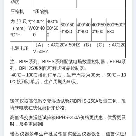
动度
压缩机
*压缩机
内胆尺寸
400*4
400*5
600*50
400*40
400*50
600*500*
（mm）W
00*40
00*60
0*830
0*400
0*600
830
*D*H
0
0
（A）：AC220V 50HZ （B）（C）：AC220
电源电压
V 50HZ
注：BPH系列、BPHS系列配微电脑数显控制器，BPHJ系
列、BPHJS系列配可程式液晶控制器。
-40℃～100℃接到订单后，生产周期为30天，-60℃～10
0℃接到订单后，生产周期为60天。
诺基仪器高低温交变湿热试验箱BPHS-250A质量三包，敬
请来电或在线优惠折扣价格。
高低温交变湿热试验箱BPHS-250A价格更优惠，供货更及
时，服务更周到!
诺基仪器多年生产批发销售实验室仪器设备，信誉保证!