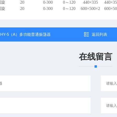
回旋
20
0-300
0～120
440×335
440×3
回旋
20
0-300
0～120
600×500×2
600×5
：
HY-5（A）多功能普通振荡器
返回列表
在线留言