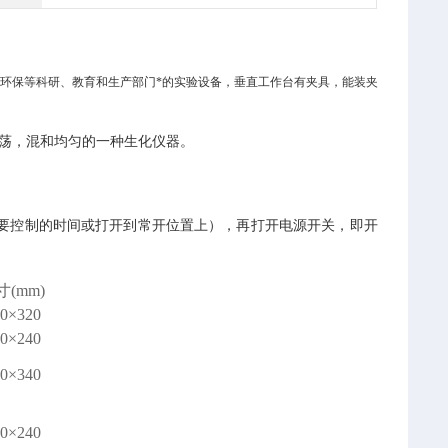
环保等科研、教育和生产部门*的实验设备，垂直工作台有夹具，能装夹
荡，混和均匀的一种生化仪器。
要控制的时间或打开到常开位置上），再打开电源开关，即开
(mm)
20×320
00×240
50×340
70×240