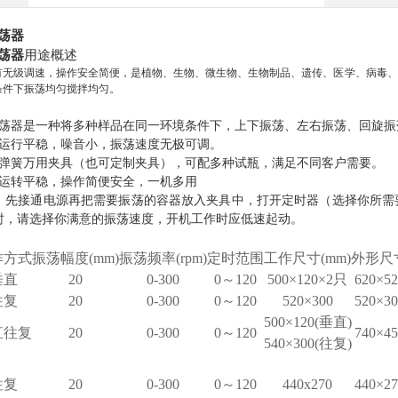
荡器
荡器
用途概述
有无级调速，操作安全简便，是植物、生物、微生物、生物制品、遗传、医学、病毒、
条件下振荡均匀搅拌均匀。
荡器是一种将多种样品在同一环境条件下，上下振荡、左右振荡、回旋振
运行平稳，噪音小，振荡速度无极可调。
弹簧万用夹具（也可定制夹具），可配多种试瓶，满足不同客户需要。
运转平稳，操作简便安全，一机多用
，先接通电源再把需要振荡的容器放入夹具中，打开定时器（选择你所需
时，请选择你满意的振荡速度，开机工作时应低速起动。
作方式
振荡幅度(mm)
振荡频率(rpm)
定时范围
工作尺寸(mm)
外形尺寸
垂直
20
0-300
0～120
500×120×2只
620×5
往复
20
0-300
0～120
520×300
520×3
500×120(垂直)
直往复
20
0-300
0～120
740×4
540×300(往复)
往复
20
0-300
0～120
440x270
440×2