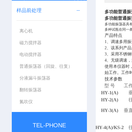
样品前处理
多功能普通振
多功能普通振
多功能振荡器
具
多种试瓶在同一
离心机
产品特点
1、
调速多用振
磁力搅拌器
2、
该系列产品
电动搅拌器
3、
采用不锈钢
4、
无级调速，
普通振荡器（回旋、往复）
使用本仪器时
始工作。工作
分液漏斗振荡器
技术参数
型 号
工
翻转振荡器
HY-1(A)
HY-2(A)
氮吹仪
HY-3(A)
垂
TEL-PHONE
HY-4(A)/KS-2