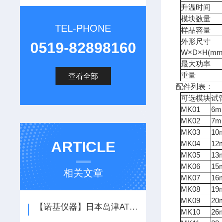
升温时间
模块数量
TEL-PHONE
样品容量
外形尺寸
0519-82898160
W×D×H(mm
最大功率
重量
查看全部
配件列表：
可选模块
试
MK01
6m
MK02
7m
MK03
10
ARTICLE
MK04
12
MK05
13
MK06
15
相关文章
MK07
16
MK08
19
MK09
20
【诺基仪器】日本岛津ATX224电子分析天平*
MK10
26