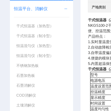
产地类别
恒温平台、消解仪
干式恒温器（
NKGS10
干式恒温器（加热型）
便、控温范围
干式恒温器（制冷型）
产品特点：
1.实时显温
恒温混匀仪（加热型）
2.自动故障
3.自带温度
恒温混匀仪（制冷型）
4.便捷的模
5.内置超温
不锈钢加热板
干式恒温器（
型号
石墨加热板
电源电压
石墨消解仪
温度设置范
控温精度
COD消解仪
显示精度
时间设置
土壤消解仪
温度均匀性