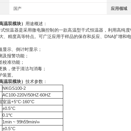
国产
应用领域
高温双模块）
用途概述：
0-2干式恒温器是采用微电脑控制的一款高温型干式恒温器，利用高
大、精度高等特点。可广泛应用于样品的保存和反应、DNA扩增和
度值显示、倒计时显示；
检测及报警功能；
偏差校准功能；
块更换，便于清洁与消毒；
保护装置。
高温双模块）
技术参数：
NKGS100-2
AC100-220V/50HZ-60HZ
围
室温+5°C-160°C
±0.5°C
0.1℃
1min ~ 99h59min/∞
±0.5°C