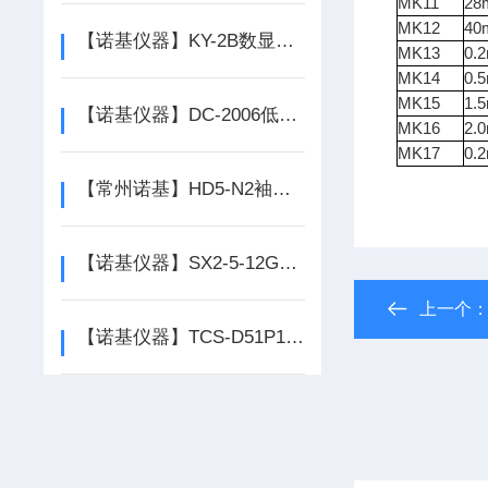
MK11
28
MK12
40
【诺基仪器】KY-2B数显控氧仪*，质量保证
MK13
0.
MK14
0.
MK15
1.
【诺基仪器】DC-2006低温恒温槽生产厂家*
MK16
2.
MK17
0.
【常州诺基】HD5-N2袖珍式氮气检测仪*
【诺基仪器】SX2-5-12GJ分体耐火砖炉膛箱式电阻炉
上一个
【诺基仪器】TCS-D51P150QL2 电子台秤*