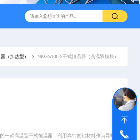
转式振荡萃取器
诺基LSHZ-300冷冻水浴恒温振荡器厂家
M
温器（加热型）
NKGS100-2干式恒温器（高温双模块）
）
制的一款高温型干式恒温器，利用高纯度铝材料作为导热