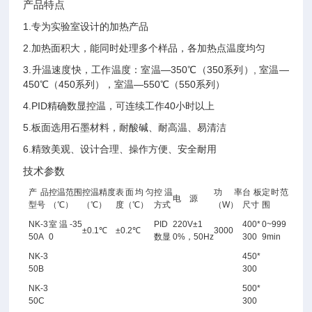
产品特点
1.
专为实验室设计的加热产品
2.
加热面积大，能同时处理多个样品，各加热点温度均匀
3.
升温速度快，工作温度：室温—350℃（350系列）, 室温—
450℃（450系列）
，
室温—
5
50℃（
5
50系列）
4.
PID精确数显控温，可连续工作40小时以上
5.
板面选用石墨材料，耐酸碱、耐高温、易清洁
6.
精致美观、设计合理、操作方便、安全耐用
技术参数
产品
控温范围
控温精度
表面均匀
控温
功 率
台板
定时范
电 源
型号
（℃
）
（℃）
度
（℃）
方式
（W）
尺寸
围
NK-3
室温-35
PID
220V±1
400*
0~999
±
0.
1℃
±
0.2
℃
3000
50A
0
数显
0%，50Hz
300
9min
NK-3
450*
50B
300
NK-3
500*
50C
300