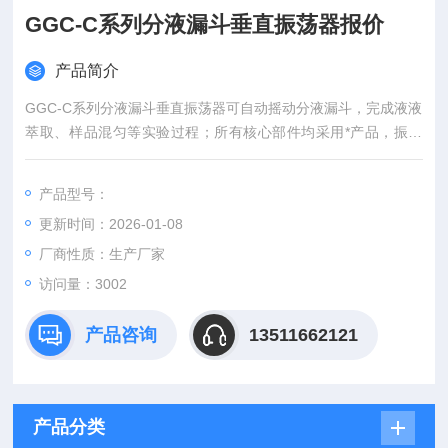
GGC-C系列分液漏斗垂直振荡器报价
产品简介
GGC-C系列分液漏斗垂直振荡器可自动摇动分液漏斗，完成液液
萃取、样品混匀等实验过程；所有核心部件均采用*产品，振幅
大、速度快，工作时间可设定，频率可调；批量处理样品，高效
率，高回收率；Z大限度减少操作人员接触化学试剂，保护人身
产品型号：
安全！运行平稳可靠、噪音低。GGC-C系列分液漏斗垂直振荡器
更新时间：2026-01-08
报价优惠，质量可靠。
厂商性质：生产厂家
访问量：3002
产品咨询
13511662121
产品分类