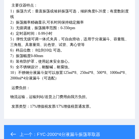
主要仪器特点：
1）振荡方式：垂直振荡或倾斜振荡可选，倾斜角度0-20度；有度数刻度
线
2）振荡频率精确显示,可长时间保持稳定频率
3）无级调速，振荡频率范围：0-350rpm
4）定时器时间：0-99小时
5）弹性无级可调一体式夹具，可自由滑动，适用于分液漏斗、容量瓶、
三角瓶、具塞量筒、比色管、试管、离心管等
6）样品位数： 8位到10位 可选。
7）振荡幅度0-60mm
8）装有防护罩，使用起来安全放心。
9）全不锈钢设计，耐酸碱，耐腐蚀。
10）不锈钢分液漏斗架可以放置125ml*8、250ml*8、500*8、1000ml*8、
2000ml*4分液漏斗（可选配）
运费负担：
物流运输，运输到站
/送货上门
费用由我方负担。
发票类型：
17%增值税发票/17%增值税普通发票。
上一个：
FYC-2000*4分液漏斗振荡萃取器