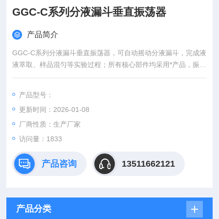
GGC-C系列分液漏斗垂直振荡器
产品简介
GGC-C系列分液漏斗垂直振荡器，可自动摇动分液漏斗，完成液
液萃取、样品混匀等实验过程；所有核心部件均采用*产品，振幅
大、速度快，工作时间可设定，频率可调；批量处理样品，高效
率，高回收率；Z大限度减少操作人员接触化学试剂，保护人身
产品型号：
安全！运行平稳可靠、噪音低。
更新时间：2026-01-08
厂商性质：生产厂家
访问量：1833
产品咨询
13511662121
产品分类