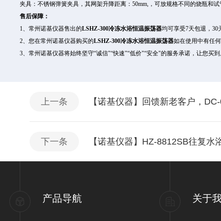
夹具：不锈钢弹簧夹具，其网架升降距离：50mm,，可放规格不同的烧瓶和试
售后保障：
1、常州诺基仪器售出的
LSHZ-300冷冻水浴恒温振荡器
均可享受7天包退，3
2、您在常州诺基仪器购买的
LSHZ-300冷冻水浴恒温振荡器
如在使用中有任何
3、常州诺基仪器将始终坚守“诚信"“快速"“低价"“安全"的服务承诺，让您
上一条
【诺基仪器】回馈新老客户，DC-0
下一条
【诺基仪器】HZ-8812SB往复
产品导航
关于