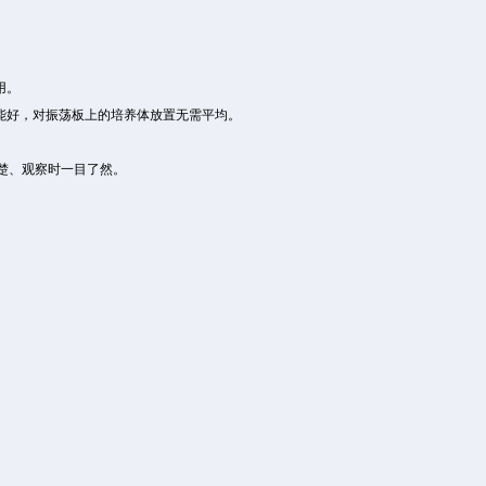
用。
能好，对振荡板上的培养体放置无需平均。
。
清楚、观察时一目了然。