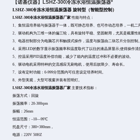
【诺基仪器】LSHZ-300冷冻水浴恒温振荡器*
LSHZ-300冷冻水浴恒温振荡器 旋转型（智能型控制）
LSHZ-300冷冻水浴恒温振荡器厂家
性能与特点：
1、集恒温培养箱与振荡器于一体，既可静态培养、也可作动态培养，一机二
2、驱动机构为三维一体的偏三轮，具有旋转平稳、坚固耐用，尤其是截重性
3、电器控制部分为电脑芯片和触摸式操作，温度与振荡由二块芯片分别控制
4、采用LED的数字显示振荡频率和温度取代了以往的液晶屏显示;使得操作
5、控温采用PID温度补偿功能，减少了箱内的温度过冲和不必要的波动。
6、驱动电机采用特种的交流感应无刷电机，使用后故障少、寿命长。
7、设有定时功能：0-999分范围内可任意设定培养时间。
8、外型美观，大型可视窗并装有照明灯。
LSHZ-300冷冻水浴恒温振荡器厂家
主要技术指标：
振荡方式：回旋
振荡频率：20-300rpm
振幅：26mm
恒温范围：–10―99℃
托盘尺寸：380×380mm，
电源：220V 50HZ