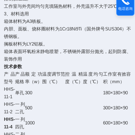
工作室与外壳间均匀充填隔热材料，外壳温升不大于25℃。
电话咨询
3、材料选用
箱体材料为A3铁板。
内胆、面板、烧杯圈材料为1Cr18Ni9Ti（国外牌号SUS304）不
锈钢板。
搁板材料为LY2铝板。
箱体表面环氧粉末静电喷塑，不锈钢外露部分抛光，起到防腐、
装饰作用
技术参数
产品
产品
额定功
温度调节范
控温精
温度均匀
工作室有效容
型号
规格
率（w）
围（℃）
度（℃）
度（℃）
积（mm）
HHS-
单孔
300
180×180×90
11-1
HHS-
一列
500
300×180×90
11-2
二孔
HHS-
一列
1000
600×180×90
11-4
四孔
HHS-
二列