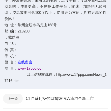
小，外形更美观；采用无刷电机，运转平稳，转速不受电压波
动影响，质量更高；不锈钢工作平台，转速、加热均无级可
调，控温范围可达100度以上，使用更为方便，具有更高的性
价比！
地 址：常州金坛市乌龙山168号
邮 编：213200
：戴益波
电 话：
传 真：
手 机：
留 言：
在线留言
展 台：
www.17ppg.com
以上信息转载自：
http://www.17ppg.com/News_1
7216.html
CHY系列换代型超级恒温油浴全新上市！
上一条