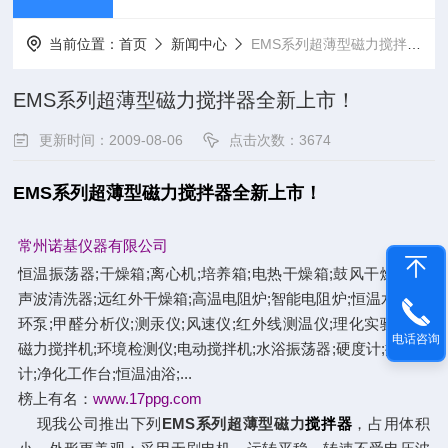
当前位置：
首页
新闻中心
EMS系列超薄型磁力搅拌器全新上市！
EMS系列超薄型磁力搅拌器全新上市！
更新时间：2009-08-06
点击次数：3674
EMS系列超薄型磁力
搅拌器
全新上市！
常州诺基仪器有限公司
恒温振荡器;干燥箱;离心机;培养箱;电热干燥箱;鼓风干燥箱;超
声波清洗器;远红外干燥箱;高温电阻炉;智能电阻炉;恒温水浴;循
环泵;甲醛分析仪;测汞仪;风速仪;红外线测温仪;理化实验仪器;
电话咨询
磁力搅拌机;环境检测仪;电动搅拌机;水浴振荡器;硬度计;推拉力
计;净化工作台;恒温油浴;...
榜上有名：
www.17ppg.com
现我公司推出下列
EMS系列超薄型磁力
搅拌器
，占用体积